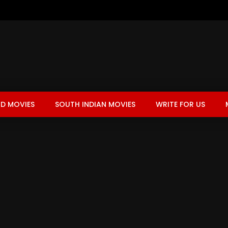
D MOVIES
SOUTH INDIAN MOVIES
WRITE FOR US