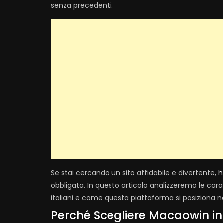
senza precedenti.
Se stai cercando un sito affidabile e divertente,
h
obbligata. In questo articolo analizzeremo le carat
italiani e come questa piattaforma si posiziona n
Perché Scegliere Macaowin in 