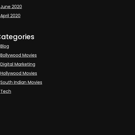
June 2020
April 2020
ategories
Blog
Bollywood Movies
Digital Marketing
Hollywood Movies
South Indian Movies
Tech