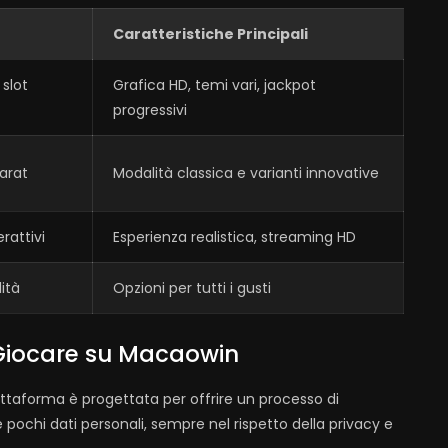
Caratteristiche Principali
 slot
Grafica HD, temi vari, jackpot
progressivi
carat
Modalità classica e varianti innovative
erattivi
Esperienza realistica, streaming HD
lità
Opzioni per tutti i gusti
a Giocare su Macaowin
attaforma è progettata per offrire un processo di
e pochi dati personali, sempre nel rispetto della privacy e