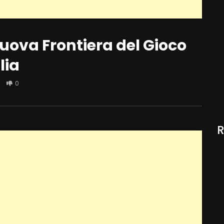
uova Frontiera del Gioco
lia
0