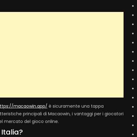
ttps://macaowin.app/
è sicuramente una tappa
teristiche principali di Macaowin, i vantaggi per i giocatori
el mercato del gioco online.
Italia?