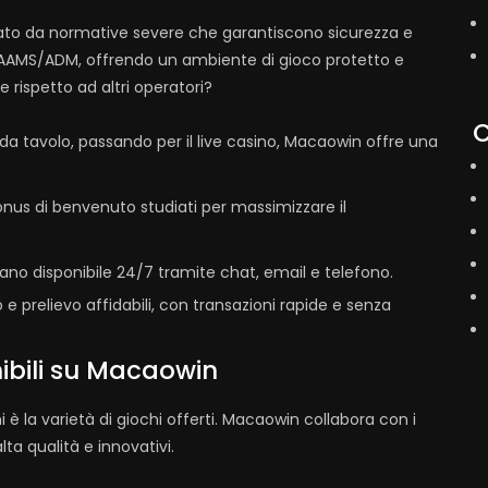
tato da normative severe che garantiscono sicurezza e
e AAMS/ADM, offrendo un ambiente di gioco protetto e
 rispetto ad altri operatori?
C
 da tavolo, passando per il live casino, Macaowin offre una
nus di benvenuto studiati per massimizzare il
liano disponibile 24/7 tramite chat, email e telefono.
e prelievo affidabili, con transazioni rapide e senza
ibili su Macaowin
ni è la varietà di giochi offerti. Macaowin collabora con i
alta qualità e innovativi.