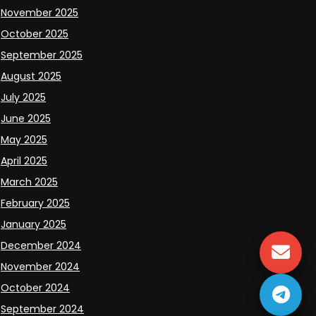
November 2025
October 2025
September 2025
August 2025
July 2025
June 2025
May 2025
April 2025
March 2025
February 2025
January 2025
December 2024
November 2024
October 2024
September 2024