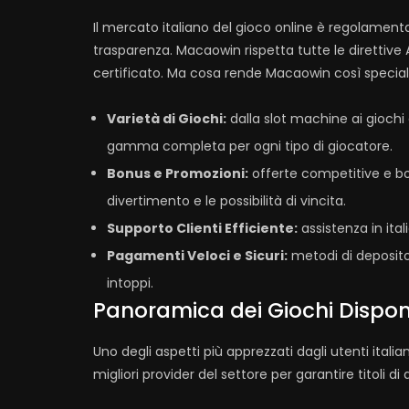
Il mercato italiano del gioco online è regolamen
trasparenza. Macaowin rispetta tutte le direttiv
certificato. Ma cosa rende Macaowin così speciale
Varietà di Giochi:
dalla slot machine ai giochi
gamma completa per ogni tipo di giocatore.
Bonus e Promozioni:
offerte competitive e bo
divertimento e le possibilità di vincita.
Supporto Clienti Efficiente:
assistenza in ita
Pagamenti Veloci e Sicuri:
metodi di deposito 
intoppi.
Panoramica dei Giochi Dispon
Uno degli aspetti più apprezzati dagli utenti italia
migliori provider del settore per garantire titoli di 