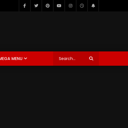
MEGA MENU