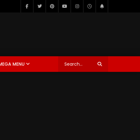
MEGA MENU