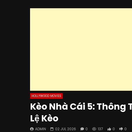
HOLLYWOOD MOVIES
Kèo Nhà Cái 5: Thông 
Lệ Kèo
ADMIN
02 JUL 2026
0
137
0
0