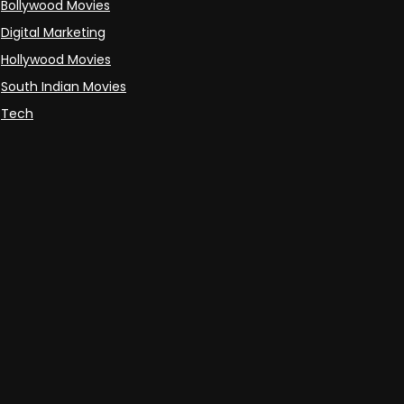
Bollywood Movies
Digital Marketing
Hollywood Movies
South Indian Movies
Tech