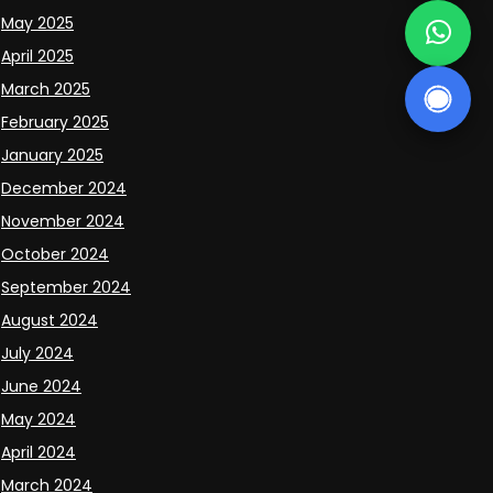
May 2025
April 2025
March 2025
February 2025
January 2025
December 2024
November 2024
October 2024
September 2024
August 2024
July 2024
June 2024
May 2024
April 2024
March 2024