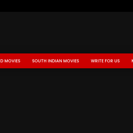
D MOVIES
SOUTH INDIAN MOVIES
WRITE FOR US