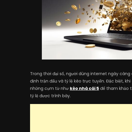
Trong thời đại số, người dùng internet ngày càn
định trận đấu và tỷ lệ kèo trực tuyến. Đặc biệt, kh
những cụm từ như
kèo nhà cái 5
để tham khảo th
tỷ lệ được trình bày.